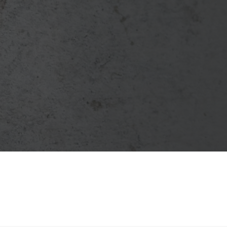
bien que l’on apprécie ou que l’on
s’apprête à acheter ?
Aménagement
MesArtisans.net vous propose ses
services et son expertise pour
mener votre projet du début à la
fin.
DEVIS
GRATUIT