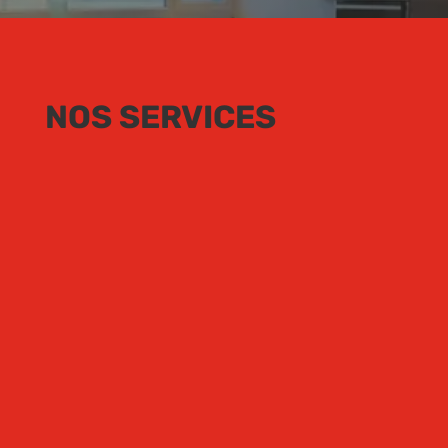
NOS SERVICES
RÉNOVATION
Gros-oeuvre, second oeuvre ….
EXTENSION
Ossature bois, maçonnerie …
AMÉNAGEMENT
Agencement, fourniture de matériels…