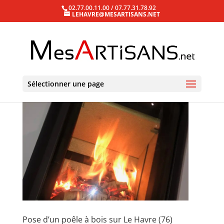
02.77.00.11.00 / 07.77.31.78.92
LEHAVRE@MESARTISANS.NET
Sélectionner une page
Pose d’un poêle à bois sur Le Havre (76)