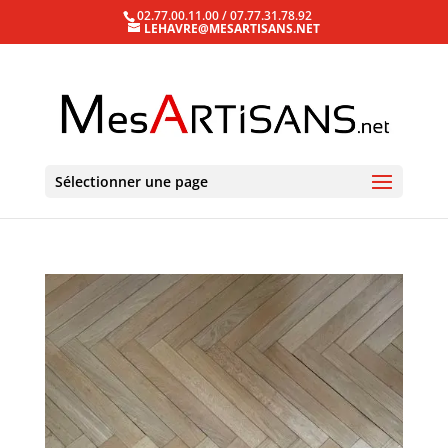
02.77.00.11.00 / 07.77.31.78.92
LEHAVRE@MESARTISANS.NET
Sélectionner une page